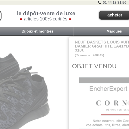
01 44 18 31 50
le dépôt-vente de luxe
acheter
articles 100% certifés
Bijoux et montres
Marques
NEUF BASKETS LOUIS VUI
DAMIER GRAPHITE 1A41YB 
910€
(Référence : 268445)
VIT D - ET 0 - #0
OBJET VENDU