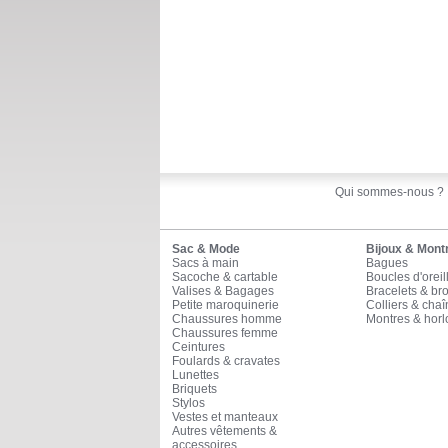
Qui sommes-nous ?
Sac & Mode
Bijoux & Mont
Sacs à main
Bagues
Sacoche & cartable
Boucles d'oreil
Valises & Bagages
Bracelets & br
Petite maroquinerie
Colliers & cha
Chaussures homme
Montres & horl
Chaussures femme
Ceintures
Foulards & cravates
Lunettes
Briquets
Stylos
Vestes et manteaux
Autres vêtements &
accessoires