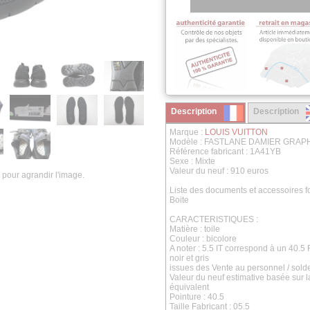
Description
Description
Marque :
LOUIS VUITTON
Modèle : FASTLANE DAMIER GRAP
Référence fabricant : 1A41YB
Sexe : Mixte
Valeur du neuf : 910 euros
 pour agrandir l'image.
Liste des documents et accessoires fo
Boite
CARACTERISTIQUES :
Matière : toile
Couleur : bicolore
A noter : 5.5 IT correspond à un 40.5
noir et gris
issues des Vente au personnel / sold
Valeur du neuf estimative basée sur 
équivalent
Pointure : 40.5
Taille Fabricant : 05.5