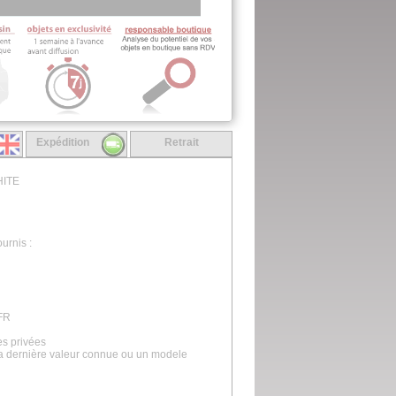
Expédition
Retrait
HITE
urnis :
 FR
es privées
la dernière valeur connue ou un modele