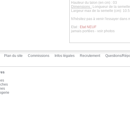
Hauteur du talon (en cm) : 03
Dimensions :
Longueur de la semelle 
Largeur max de la semelle (cm): 10.5
N'hésitez pas à venir l'essayer dans
Etat :
Etat NEUF
jamais portées - voir photos
Plan du site
Commissions
Infos légales
Recrutement
Questions/Rép
res
les
oches
înes
ogerie