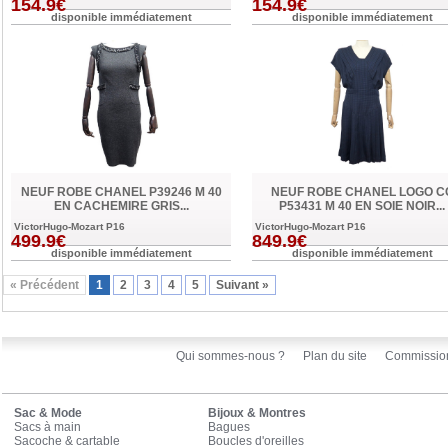
154.9€
154.9€
disponible immédiatement
disponible immédiatement
NEUF ROBE CHANEL P39246 M 40
NEUF ROBE CHANEL LOGO C
EN CACHEMIRE GRIS...
P53431 M 40 EN SOIE NOIR...
VictorHugo-Mozart P16
VictorHugo-Mozart P16
499.9€
849.9€
disponible immédiatement
disponible immédiatement
« Précédent
1
2
3
4
5
Suivant »
Qui sommes-nous ?
Plan du site
Commissio
Sac & Mode
Bijoux & Montres
Sacs à main
Bagues
Sacoche & cartable
Boucles d'oreilles