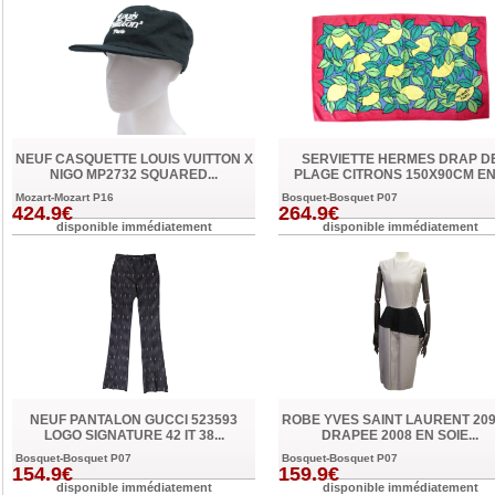
NEUF CASQUETTE LOUIS VUITTON X
SERVIETTE HERMES DRAP D
NIGO MP2732 SQUARED...
PLAGE CITRONS 150X90CM EN.
Mozart-Mozart P16
Bosquet-Bosquet P07
424.9€
264.9€
disponible immédiatement
disponible immédiatement
NEUF PANTALON GUCCI 523593
ROBE YVES SAINT LAURENT 209
LOGO SIGNATURE 42 IT 38...
DRAPEE 2008 EN SOIE...
Bosquet-Bosquet P07
Bosquet-Bosquet P07
154.9€
159.9€
disponible immédiatement
disponible immédiatement